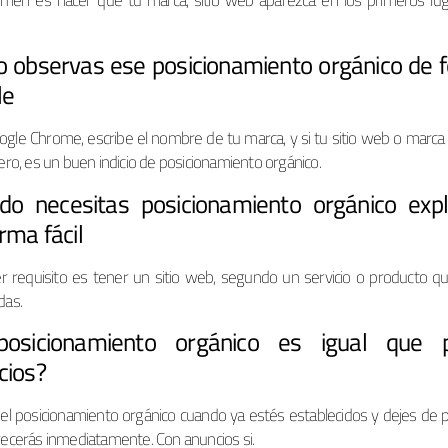
men es hacer que tu marca, sitio web aparezca en los primeros lu
 observas ese posicionamiento orgánico de 
le
ogle Chrome, escribe el nombre de tu marca, y si tu sitio web o marca
ro, es un buen indicio de posicionamiento orgánico.
do necesitas posicionamiento orgánico expl
rma fácil
er requisito es tener un sitio web, segundo un servicio o producto q
das.
posicionamiento orgánico es igual que 
cios?
 el posicionamiento orgánico cuando ya estés establecidos y dejes de p
ecerás inmediatamente. Con anuncios si.