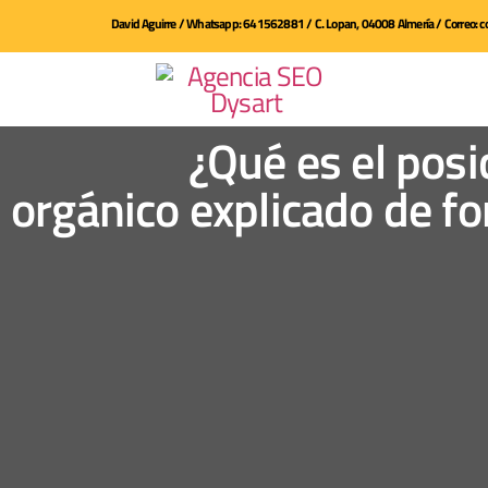
David Aguirre / Whatsapp: 641562881 / C. Lopan, 04008 Almería / Correo:
¿Qué es el pos
orgánico explicado de f