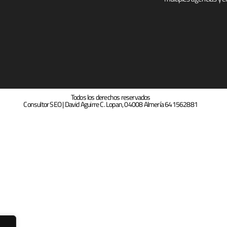
Todos los derechos reservados
Consultor SEO | David Aguirre C. Lopan, 04008 Almería 641562881