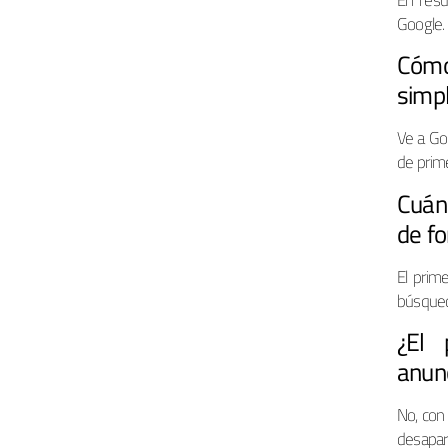
En resu
Google.
Cómo
simp
Ve a Go
de prime
Cuán
de fo
El prim
búsque
¿El 
anun
No, con
desapar