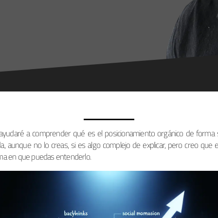
ayudaré a comprender qué es el posicionamiento orgánico de forma 
a, aunque no lo creas, si es algo complejo de explicar, pero creo que 
ma en que puedas entenderlo.