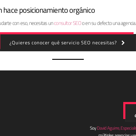
n hace posicionamiento orgánico
udarte con eso, necesitas un
consultor SEO
o en su defecto una agencia.
¿Quieres conocer qué servicio SEO necesitas?
Soy
David Aguirre, Especia
múltiples agencias y e