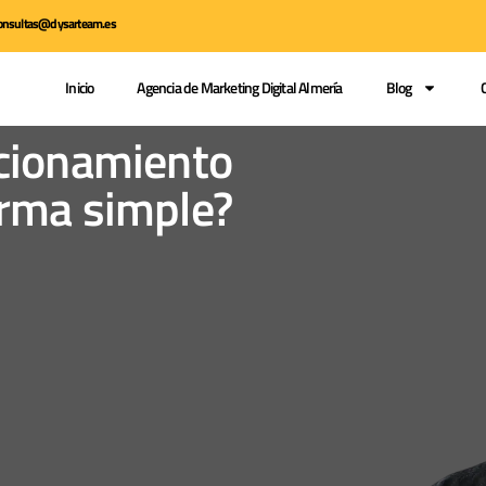
 consultas@dysarteam.es
Inicio
Agencia de Marketing Digital Almería
Blog
icionamiento
orma simple?