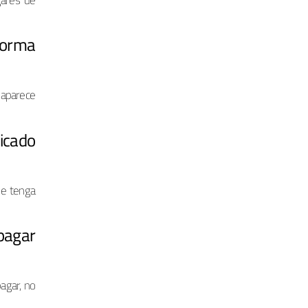
gares de
forma
 aparece
icado
ue tenga
pagar
agar, no