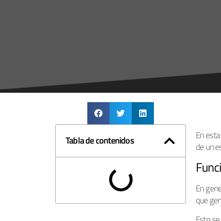
En esta
Tabla de contenidos
de un e
Func
En gene
que gene
Esto se