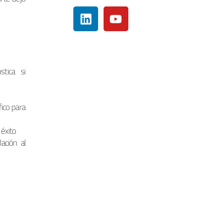
tica si
ico para
éxito
ación al