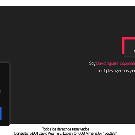
Soy
David Aguirre, Especia
múltiples agencias y e
c
Todos los derechos reservados
Consultor SEO | David Aguirre C. Lopan, 04008 Almería 641562881