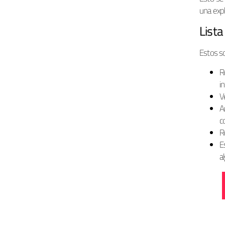
una expli
Lista
Estos so
R
i
V
A
c
R
E
a