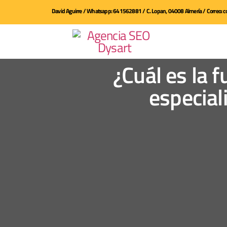
David Aguirre / Whatsapp: 641562881 / C. Lopan, 04008 Almería / Correo:
¿Cuál es la 
especial