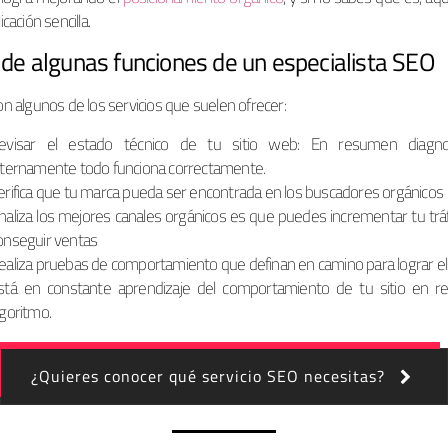
cación sencilla.
 de algunas funciones de un especialista SEO
n algunos de los servicios que suelen ofrecer:
evisar el estado técnico de tu sitio web: En resumen diagnos
nternamente todo funciona correctamente.
erifica que tu marca pueda ser encontrada en los buscadores orgánicos
naliza los mejores canales orgánicos es que puedes incrementar tu tráf
onseguir ventas
ealiza pruebas de comportamiento que definan en camino para lograr el 
stá en constante aprendizaje del comportamiento de tu sitio en rel
lgoritmo.
¿Quieres conocer qué servicio SEO necesitas?